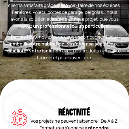
clients satisfaits grâce au savoir-faire de nos équipes.
Fenêtres, volets, portes de garage, pergolas… nous
avons la solution adaptée à chaque projet, que vous
soyez
un professionnel ou un particulier
.
Depuis 1999, nos experts vous accompagnent pour
embellir votre habitation
,
renforcer sa sécurité
ou
améliorer votre isolation
avec des produits de qualité,
fournis et posés avec soin.
RÉACTIVITÉ
Vos projets ne peuvent attendre : De A à Z
Fermetures s’engage à
répondre