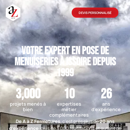
DEVIS PERSONNALISÉ
Votre expert en pose de
menuiseries à Issoire depuis
1999
3,000
10
26
projets menés à
expertises
ans
bien
métier
d'expérience
complémentaires
De A à Z Fermetures
, c’est près plus de
20 ans
d’expérience
, plus de 3 000 réalisations et autant de