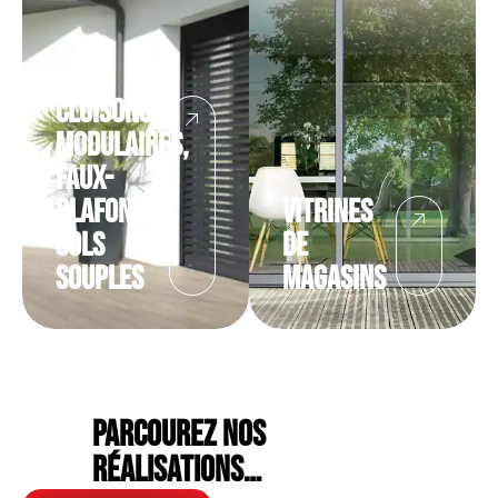
Cloisons
modulaires,
faux-
plafond,
Vitrines
sols
de
souples
magasins
Parcourez nos
réalisations…