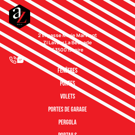
2 impasse Marie Marvingt
ZI Lavaur La Béchade
63500 Issoire
Fenêtres
Portes
Volets
Portes de garage
Pergola